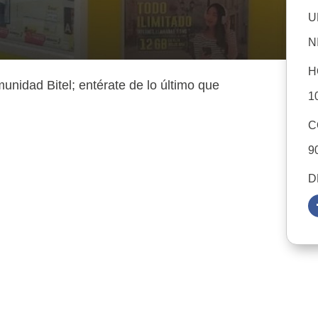
U
N
H
munidad Bitel; entérate de lo último que
1
C
9
D