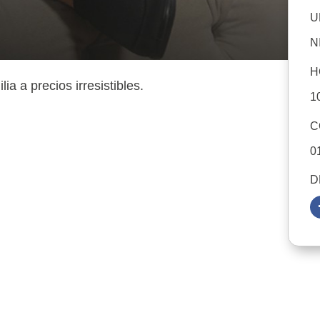
U
N
H
ia a precios irresistibles.
1
C
0
D